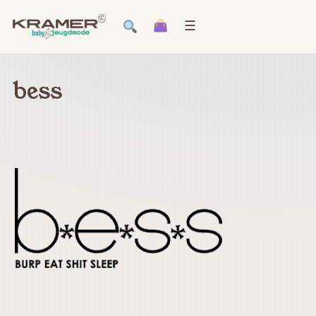
☰
bess